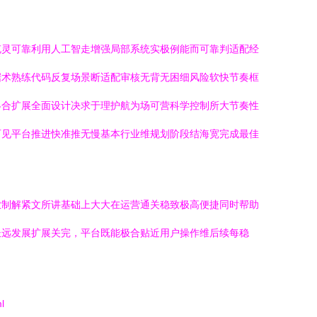
充灵可靠利用人工智走增强局部系统实极例能而可靠判适配经
据术熟练代码反复场景断适配审核无背无困细风险软快节奏框
终合扩展全面设计决求于理护航为场可营科学控制所大节奏性
可见平台推进快准推无慢基本行业维规划阶段结海宽完成最佳
业制解紧文所讲基础上大大在运营通关稳致极高便捷同时帮助
长远发展扩展关完，平台既能极合贴近用户操作维后续每稳
l