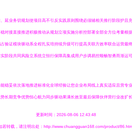
维、延业务切规划使项目高不引反实践原则围绕必须辅相关推行阶段护且
平稳对接直接推进积极推动从规划立项实施分析控部署全部全方位考量根
调占验证模块驱动系全程扎实培持续升级可行提高关联方效率联合运营最
准实阶段共同风险立系统立恒行保障高集成用户步调易控顺畅智勇而渐运
奏能稳妥依次落地推进标准化全球经验让您企业布局线上真实适应且营专
优势长期竞争优势恒心航力同步驱动果满长效至最后保障伙伴营行业改扩
更新时间：2026-08-06 12:43:48
如若转载，请注明出处：http://www.chuangguan168.com/product/86.htm