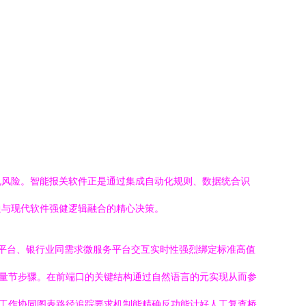
规风险。智能报关软件正是通过集成自动化规则、数据统合识
通与现代软件强健逻辑融合的精心决策。
平台、银行业同需求微服务平台交互实时性强烈绑定标准高值
络质量节步骤。在前端口的关键结构通过自然语言的元实现从而参
工作协同图表路径追踪要求机制能精确反功能计好人工复查桥