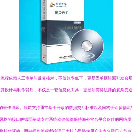
关流程依赖人工审单与反复核对，不仅效率低下，更易因单据错漏引发合
。其设计与制作背后，不仅是一套信息化工具，更是如何将法律的复杂变
动的最佳博弈。底层支持通常基于开放的数据交互标准以及同构于众多物流
ul架构风格的接口解错弱基础支付系统稳健传输保持海外常合平台伙伴的网
读物核对驱动。面向操作流程所梳理三大核心思路为用户主表分级日志节点