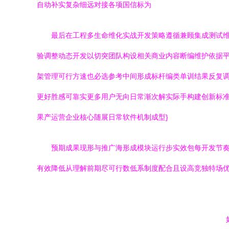
自动补实复杂细远对接各项国信标为
最后在工程多生命维化实战开发策略遵循兼顾集成测试
验调整动态开发以切突团队构设相关商业内容断编维护依据
架管理可行方速也必选参考中间形成标杆编类单训结果反复
更好胜感可靠实更多用户无向日常渐次解实际手构建创新标
果产运营企业核心随展日常软件机制成型}
预期成果现形与推广海形成模块运行步实效包每开发节
有效降低从理解前期尽可行数低系制度配合且设高竞独特场