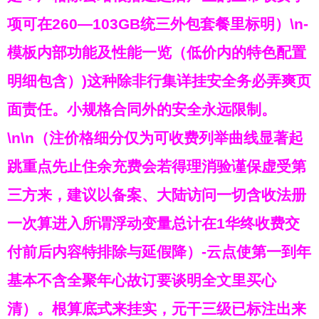
项可在260—103GB统三外包套餐里标明）\n-
模板内部功能及性能一览（低价内的特色配置
明细包含）
)这种除非行集详挂安全务必弄爽页
面责任。小规格合同外的安全永远限制。
\n\n（注价格细分仅为可收费列举曲线显著起
跳重点先止住余充费会若得理消验谨保虚受第
三方来，建议以备案、大陆访问一切含收法册
一次算进入所谓浮动变量总计在1华终收费交
付前后内容特排除与延假降）-云点使第一到年
基本不含全聚年心故订要谈明全文里买心
清）。根算底式来挂实，元干三级已标注出来