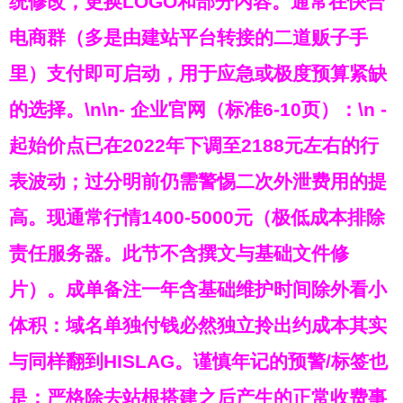
统修改，更换LOGO和部分内容。通常在快合
电商群（多是由建站平台转接的二道贩子手
里）支付即可启动，用于应急或极度预算紧缺
的选择。\n\n-
企业官网（标准6-10页）
：\n -
起始价点已在2022年下调至2188元左右的行
表波动；过分明前仍需警惕二次外泄费用的提
高。现通常行情1400-5000元（极低成本排除
责任服务器。此节不含撰文与基础文件修
片）。成单备注一年含基础维护时间除外看小
体积：域名单独付钱必然独立拎出约成本其实
与同样翻到HISLAG。谨慎年记的预警/标签也
是：严格除去站根搭建之后产生的正常收费事