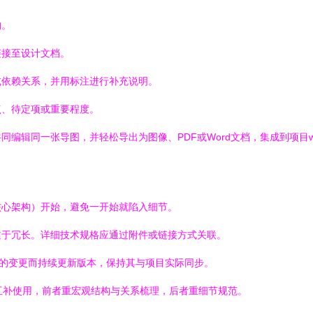
构。
链接至设计文档。
或依赖关系，并用标注进行补充说明。
点、待定项或重要程度。
编辑同一张导图，并轻松导出为图像、PDF或Word文档，集成到项目wi
核心架构）开始，避免一开始就陷入细节。
过于冗长。详细技术规格应通过附件或链接方式关联。
求的变更而持续更新版本，保持其与项目实际同步。
互补使用，前者重宏观结构与关系梳理，后者重细节规范。