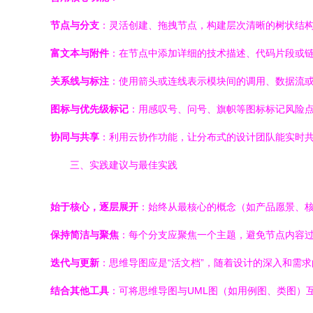
节点与分支
：灵活创建、拖拽节点，构建层次清晰的树状结
富文本与附件
：在节点中添加详细的技术描述、代码片段或
关系线与标注
：使用箭头或连线表示模块间的调用、数据流
图标与优先级标记
：用感叹号、问号、旗帜等图标标记风险
协同与共享
：利用云协作功能，让分布式的设计团队能实时共同
三、实践建议与最佳实践
始于核心，逐层展开
：始终从最核心的概念（如产品愿景、
保持简洁与聚焦
：每个分支应聚焦一个主题，避免节点内容
迭代与更新
：思维导图应是“活文档”，随着设计的深入和需
结合其他工具
：可将思维导图与UML图（如用例图、类图）